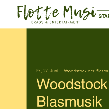
STA
Fr., 27. Juni
  |  
Woodstock der Blasmu
Woodstock
Blasmusik