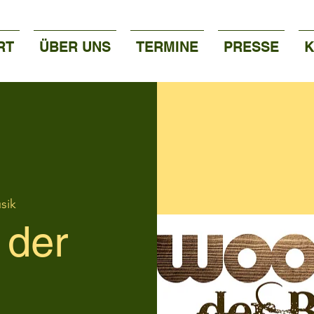
RT
ÜBER UNS
TERMINE
PRESSE
K
sik
 der