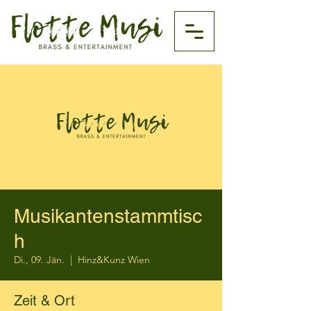
Musikantenstammtisc
h
Di., 09. Jän.
  |  
Hinz&Kunz Wien
Zeit & Ort