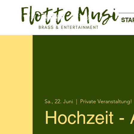
STA
Sa., 22. Juni
  |  
Private Veranstaltung!
Hochzeit -